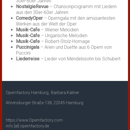
30er-60er Jahren.
NostalgieRevue
– Chansonprogramm mit Liedern
aus den 30er-60er Jahren.
ComedyOper
– Operngala mit den amüsantesten
Werken aus der Welt der Oper.
Musik-Cafe
– Wiener Melodien
Musik-Cafe
– Ungarische Melodien
Musik-Cafe
– Robert-Stolz-Homage
Puccinigala
– Arien und Duette aus 6 Opern von
Puccini
Liederreise
– Lieder von Mendelssohn bis Schubert
Opernfactory Hamburg, Barbara Kaliner
Ahrensburger Straße 138, 22045 Hamburg
https://www.Opernfactory.com
info [at] opernfactory.de