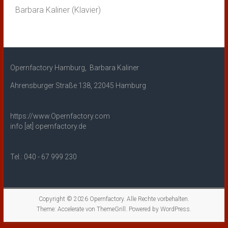
Barbara Kaliner (Klavier)
Opernfactory Hamburg, Barbara Kaliner
Ahrensburger Straße 138, 22045 Hamburg
https://www.Opernfactory.com
info [at] opernfactory.de
Tel.: 040 - 67 999 230
Copyright © 2026
Opernfactory
. Alle Rechte vorbehalten.
Theme:
Accelerate
von ThemeGrill. Powered by
WordPress
.