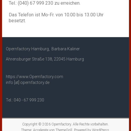
Tel.: (040) 67 999 230 zu erreichen.
Das Telefon ist Mo-Fr. von 10.00 bis 13.00 Uhr
besetzt.
Opernfactory Hamburg, Barbara Kaliner
Ahrensburger Straße 138, 22045 Hamburg
https://www.Opernfactory.com
info [at] opernfactory.de
Tel.: 040 - 67 999 230
Copyright © 2026
Opernfactory
. Alle Rechte vorbehalten.
Theme:
Accelerate
von ThemeGrill. Powered by
WordPress
.