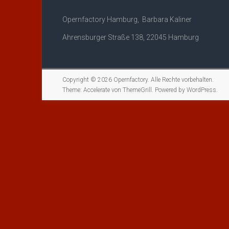
Opernfactory Hamburg, Barbara Kaliner
Ahrensburger Straße 138, 22045 Hamburg
Copyright © 2026
Opernfactory
. Alle Rechte vorbehalten.
Theme:
Accelerate
von ThemeGrill. Powered by
WordPress
.