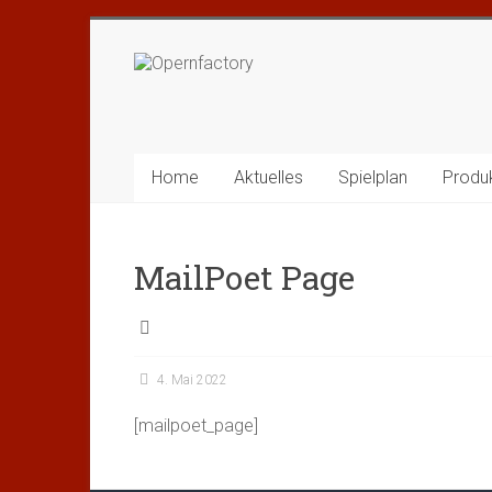
Zum
Inhalt
Opernfactory
springen
Home
Aktuelles
Spielplan
Produ
MailPoet Page
4. Mai 2022
[mailpoet_page]